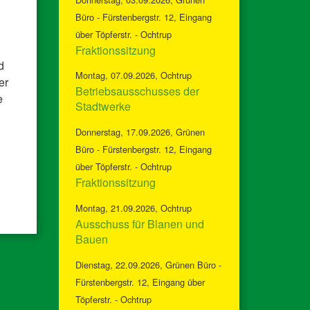
Büro - Fürstenbergstr. 12, Eingang
über Töpferstr. - Ochtrup
Fraktionssitzung
d
Montag
07.09.2026
Ochtrup
er
Betriebsausschusses der
e
Stadtwerke
Donnerstag
17.09.2026
Grünen
Büro - Fürstenbergstr. 12, Eingang
über Töpferstr. - Ochtrup
Fraktionssitzung
Montag
21.09.2026
Ochtrup
Ausschuss für Blanen und
Bauen
Dienstag
22.09.2026
Grünen Büro -
Fürstenbergstr. 12, Eingang über
Töpferstr. - Ochtrup