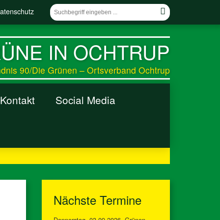
atenschutz
ÜNE IN OCHTRUP
dnis 90/Die Grünen – Ortsverband Ochtrup
Kontakt
Social Media
Nächste Termine
Donnerstag
03.09.2026
Grünen