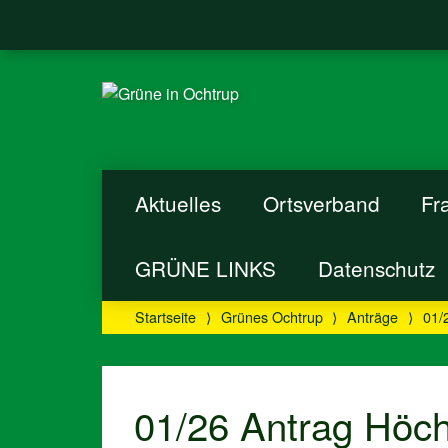
Aktuelles
Ortsverband
Fr
GRÜNE LINKS
Datenschutz
Startseite
⟩
Grünes Ochtrup
⟩
Anträge
⟩
01/
01/26 Antrag Höch