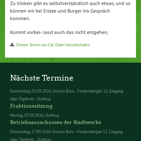
Zu trinken gibt es selbstverständlich auch etwas, und so
können wir bei Eistee und Burger ins Gespräch
kommen.
Kommt vorbei- lasst euch das nicht entgehen.
Diesen Termin als iCal-Datei herunterladen
Nächste Termine
Donnerstag
03.09.2026
Grünen Büro - Fürstenbergstr. 12, Eingang
über Töpferstr. - Ochtrup
Fraktionssitzung
Montag
07.09.2026
Ochtrup
Betriebsausschusses der Stadtwerke
Donnerstag
17.09.2026
Grünen Büro - Fürstenbergstr. 12, Eingang
über Töpferstr. - Ochtrup