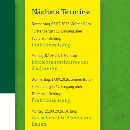
Nächste Termine
Donnerstag
03.09.2026
Grünen Büro -
Fürstenbergstr. 12, Eingang über
Töpferstr. - Ochtrup
Fraktionssitzung
Montag
07.09.2026
Ochtrup
Betriebsausschusses der
Stadtwerke
Donnerstag
17.09.2026
Grünen Büro -
Fürstenbergstr. 12, Eingang über
Töpferstr. - Ochtrup
Fraktionssitzung
Montag
21.09.2026
Ochtrup
Ausschuss für Blanen und
Bauen