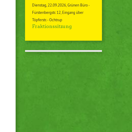
Dienstag
22.09.2026
Grünen Büro -
Fürstenbergstr. 12, Eingang über
Töpferstr. - Ochtrup
Fraktionssitzung