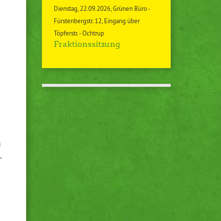
Dienstag
22.09.2026
Grünen Büro -
Fürstenbergstr. 12, Eingang über
Töpferstr. - Ochtrup
Fraktionssitzung
g
,