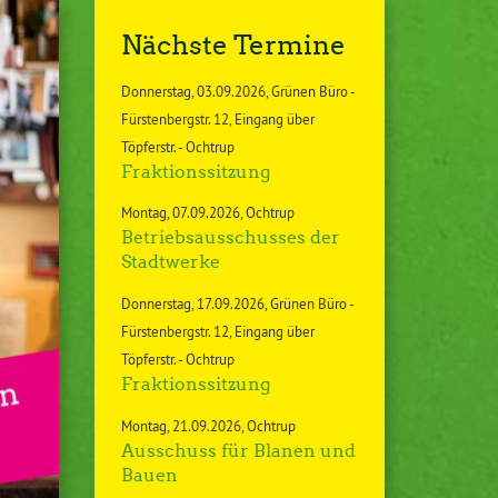
Nächste Termine
Donnerstag
03.09.2026
Grünen Büro -
Fürstenbergstr. 12, Eingang über
Töpferstr. - Ochtrup
Fraktionssitzung
Montag
07.09.2026
Ochtrup
Betriebsausschusses der
Stadtwerke
Donnerstag
17.09.2026
Grünen Büro -
Fürstenbergstr. 12, Eingang über
Töpferstr. - Ochtrup
Fraktionssitzung
Montag
21.09.2026
Ochtrup
Ausschuss für Blanen und
Bauen