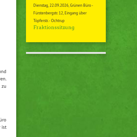
Dienstag
22.09.2026
Grünen Büro -
Fürstenbergstr. 12, Eingang über
Töpferstr. - Ochtrup
Fraktionssitzung
und
en.
 zu
üro
 ist