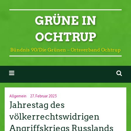
GRÜNE IN
OCHTRUP
Bündnis 90/Die Grünen – Ortsverband Ochtrup
Allgemein
27. Februar 2023
Jahrestag des
völkerrechtswidrigen
Angriffskriegs Russlands