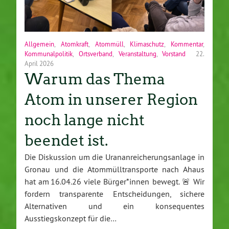
Allgemein
,
Atomkraft
,
Atommüll
,
Klimaschutz
,
Kommentar
,
Kommunalpolitik
,
Ortsverband
,
Veranstaltung
,
Vorstand
22.
April 2026
Warum das Thema
Atom in unserer Region
noch lange nicht
beendet ist.
Die Diskussion um die Urananreicherungsanlage in
Gronau und die Atommülltransporte nach Ahaus
hat am 16.04.26 viele Bürger*innen bewegt. 🚨 Wir
fordern transparente Entscheidungen, sichere
Alternativen und ein konsequentes
Ausstiegskonzept für die…