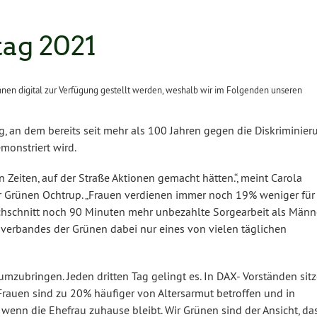
ag 2021
nnen digital zur Verfügung gestellt werden, weshalb wir im Folgenden unseren
ag, an dem bereits seit mehr als 100 Jahren gegen die Diskriminier
monstriert wird.
 Zeiten, auf der Straße Aktionen gemacht hätten.“, meint Carola
er Grünen Ochtrup. „Frauen verdienen immer noch 19% weniger für
chschnitt noch 90 Minuten mehr unbezahlte Sorgearbeit als Männer
verbandes der Grünen dabei nur eines von vielen täglichen
 umzubringen. Jeden dritten Tag gelingt es. In DAX- Vorständen sit
rauen sind zu 20% häufiger von Altersarmut betroffen und in
, wenn die Ehefrau zuhause bleibt. Wir Grünen sind der Ansicht, da