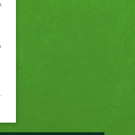
,
n
.