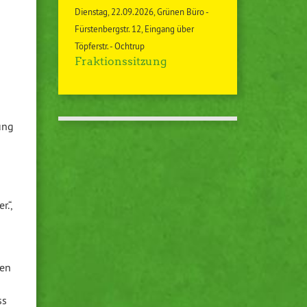
Dienstag
22.09.2026
Grünen Büro -
Fürstenbergstr. 12, Eingang über
Töpferstr. - Ochtrup
Fraktionssitzung
ung
.“,
zen
ss