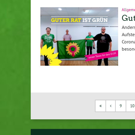
Allgem
Gut
Anders
Aufst
Coron
beson
9
10