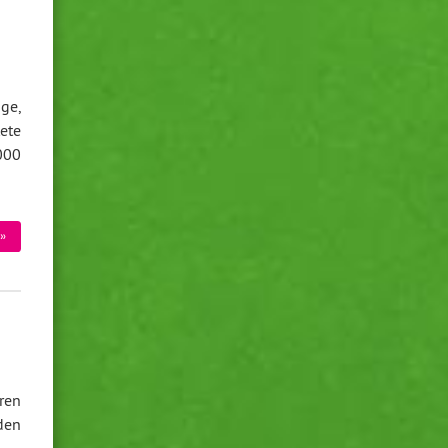
ge,
ete
000
»
ren
den