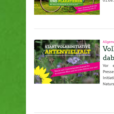
Allgem
Vol
dab
Vor e
Press
Initia
Natur