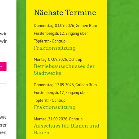
Nächste Termine
Donnerstag
03.09.2026
Grünen Büro -
wir
Fürstenbergstr. 12, Eingang über
wir
Töpferstr. - Ochtrup
Fraktionssitzung
Montag
07.09.2026
Ochtrup
Betriebsausschusses der
»
Stadtwerke
Donnerstag
17.09.2026
Grünen Büro -
Fürstenbergstr. 12, Eingang über
Töpferstr. - Ochtrup
Fraktionssitzung
 WN
Montag
21.09.2026
Ochtrup
erer
Ausschuss für Blanen und
nen
Bauen