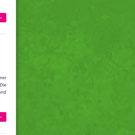
»
ner
Die
und
»