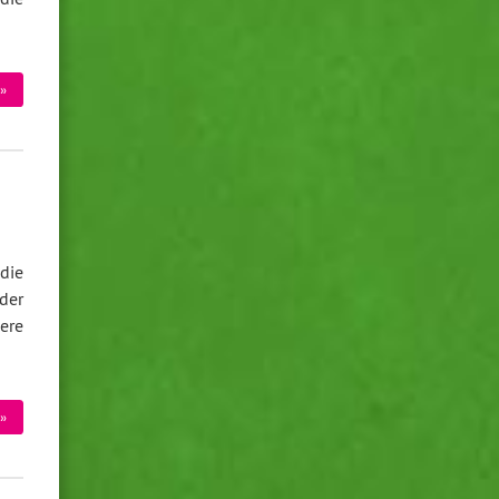
»
ie
der
ere
»