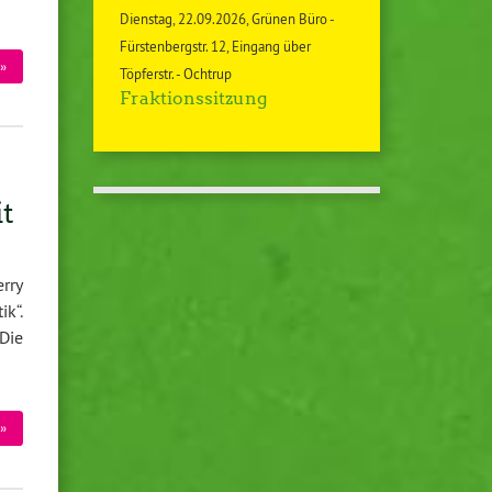
Dienstag
22.09.2026
Grünen Büro -
Fürstenbergstr. 12, Eingang über
»
Töpferstr. - Ochtrup
Fraktionssitzung
t
rry
ik“.
Die
»