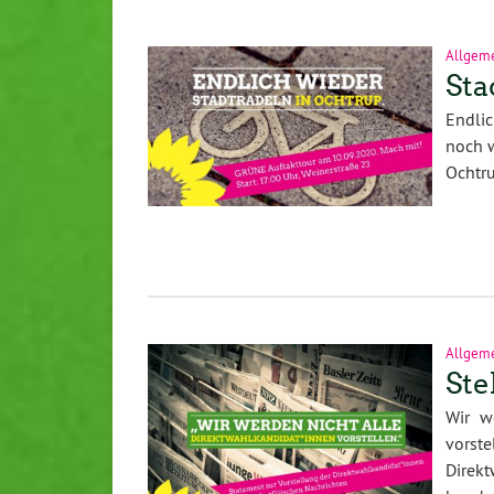
Allgem
Sta
Endlic
noch 
Ochtru
Allgem
Ste
Wir w
vorste
Direk