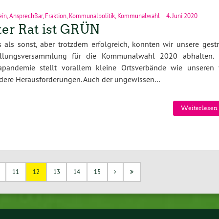
ein
,
AnsprechBar
,
Fraktion
,
Kommunalpolitik
,
Kommunalwahl
4. Juni 2020
er Rat ist GRÜN
 als sonst, aber trotzdem erfolgreich, konnten wir unsere gestr
ellungsversammlung für die Kommunalwahl 2020 abhalten. 
apandemie stellt vorallem kleine Ortsverbände wie unseren 
dere Herausforderungen. Auch der ungewissen…
Weiterlesen 
11
12
13
14
15