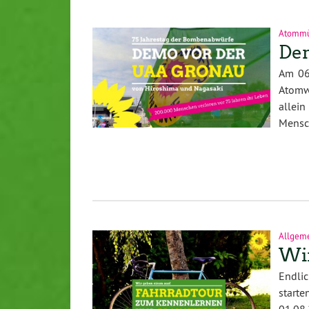
Atommü
De
Am 06.
Atomwa
allei
Mens
Allgem
Wir
Endlic
start
01.08.