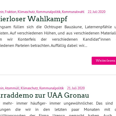
ein
,
Fraktion
,
Klimaschutz
,
Kommunalpolitik
,
Kommunalwahl
22. Juli 2020
ierloser Wahlkampf
ngsam füllen sich die Ochtruper Bauzäune, Laternenpfähle 
ästen. Auf verschiedenen Höhen, und aus verschiedenen Materiali
n wir Konterfeis der verschiedenen Kandidat*innen 
iedenen Parteien betrachten. Auffällig dabei: wir…
Weiterlesen 
ein
,
Atommüll
,
Klimaschutz
,
Kommunalpolitik
21. Juli 2020
hrraddemo zur UAA Gronau
 mehr- immer häufiger- immer ungewöhnlicher. Das sind 
hrungen die wir in den letzten paar Monaten mit 
ülltransporten der Firma Urenco gemacht haben. Auch 