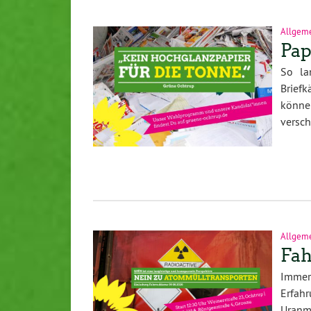
Allgem
Pap
So la
Briefk
könne
versch
Allgem
Fa
Immer
Erfa
Uranm