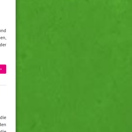
und
en,
der
»
die
den
die