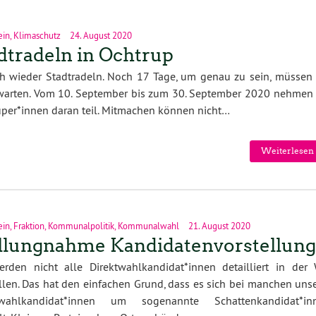
ein
,
Klimaschutz
24. August 2020
dtradeln in Ochtrup
h wieder Stadtradeln. Noch 17 Tage, um genau zu sein, müssen 
warten. Vom 10. September bis zum 30. September 2020 nehmen 
per*innen daran teil. Mitmachen können nicht…
Weiterlesen 
ein
,
Fraktion
,
Kommunalpolitik
,
Kommunalwahl
21. August 2020
llungnahme Kandidatenvorstellung
erden nicht alle Direktwahlkandidat*innen detailliert in der
llen. Das hat den einfachen Grund, dass es sich bei manchen uns
twahlkandidat*innen um sogenannte Schattenkandidat*in