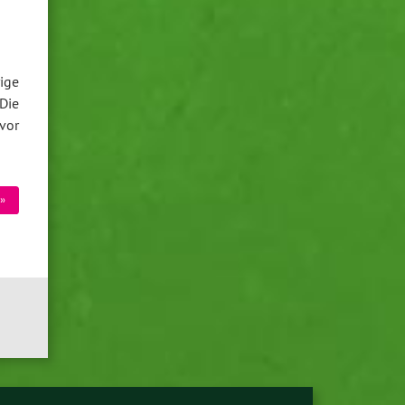
ige
Die
vor
»