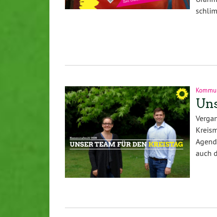
schli
Kommuna
Uns
Ver
Kreism
Agend
auch d